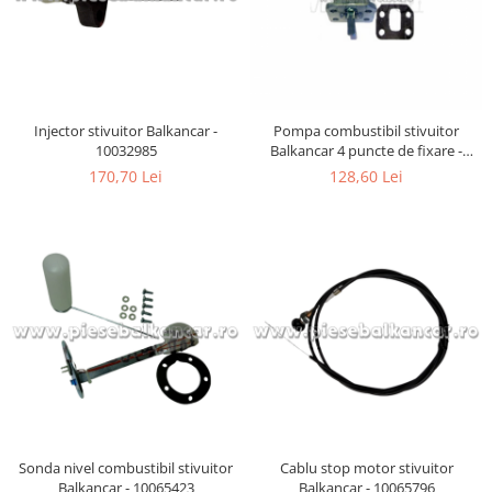
Injector stivuitor Balkancar -
Pompa combustibil stivuitor
10032985
Balkancar 4 puncte de fixare -
10033536
170,70 Lei
128,60 Lei
Sonda nivel combustibil stivuitor
Cablu stop motor stivuitor
Balkancar - 10065423
Balkancar - 10065796