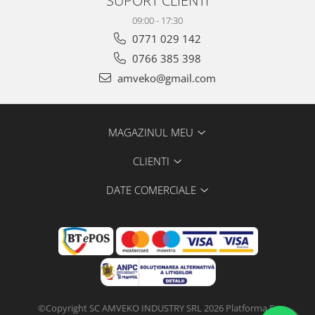
09:00 - 17:30
0771 029 142
0766 385 398
amveko@gmail.com
MAGAZINUL MEU
CLIENTI
DATE COMERCIALE
©Copyright SC AMVEKO INDUSTRY SRL 2026
Platforma E-