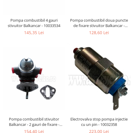
Sistem franare
Lanturi catarg
Glisiere
Pompe frana
Prelungitoare furci
Cilindri frana
Pompa combustibil 4 gauri
Pompa combustibil doua puncte
stivuitor Balkancar - 10033534
de fixare stivuitor Balkancar -
Alte piese catarg
Pistoane frana
10032309
145,35 Lei
128,60 Lei
Transmisie
Saboti frana
Placute frana
Pompe transmisie
Tamburi frana
Discuri transmisie
Cabluri frana de mana
Cardan
Alte piese sistem franare
Ambreiaj
Sistem hidraulic
Convertizoare
Alte piese transmisie
Pompe hidraulice
Alimentare
Distribuitoare hidraulice
Alte piese sistem hidraulic
Pompe alimentare
Sisteme directie
Pompe injectie
Duze injector
Cilindri directie
Pompa combustibil stivuitor
Electrovalva stop pompa injectie
Vaporizatoare
Casete directie
Balkancar - 2 gauri de fixare -
cu un pin - 10032358
10032335
Solenoid
Fuzete
154,40 Lei
223,00 Lei