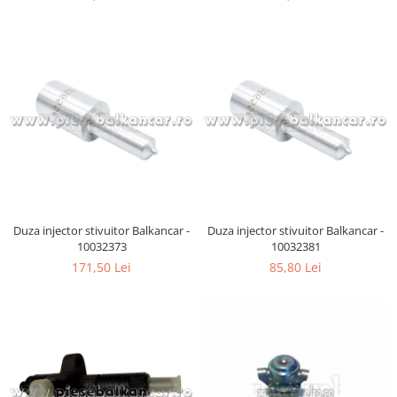
Carburator
Bielete
Alte piese alimentare
Capete de bara
Caroserie
Pivoti directie
Alte piese sistem directie
Duza injector stivuitor Balkancar -
Duza injector stivuitor Balkancar -
10032373
10032381
171,50 Lei
85,80 Lei