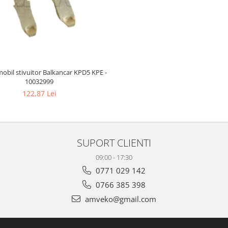
obil stivuitor Balkancar KPD5 KPE -
10032999
122,87 Lei
SUPORT CLIENTI
09:00 - 17:30
0771 029 142
0766 385 398
amveko@gmail.com