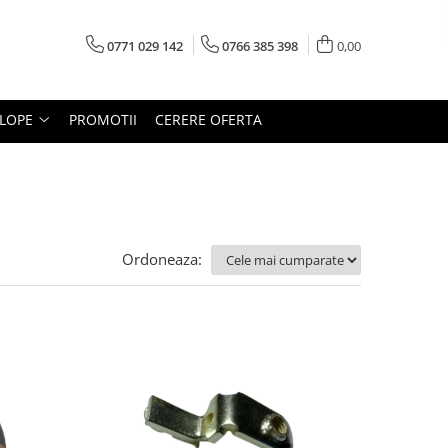
0771 029 142
0766 385 398
0,00
LOPE
PROMOTII
CERERE OFERTA
Ordoneaza: