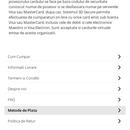
posesorului cardului se face pe baza codului de securitate
Carburator
Bielete
cunoscut numai de posesor si se desfasoara numai pe serverele
Visa sau MasterCard, dupa caz. Sistemul 3D Secure permite
Alte piese alimentare
Capete de bara
efectuarea de cumparaturi on-line cu orice card emis sub licenta
Caroserie
Pivoti directie
Visa sau MasterCard, inclusiv cele de debit si cele electronice
Alte piese sistem directie
Maestro si Visa Electron. Sunt acceptate si cardurile virtuale
emise de aceste organizatii.
Cum Cumpar
Informatii Livrare
Termeni si Conditii
Despre noi
FAQ
Metode de Plata
Politica de Retur