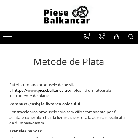
Piese de schimb Balkancar
Sisteme Balkancar
Piese motor Balkancar
Anvelope
Filtre
Sistem racire
D 2500
Anvelope pneumatice
1
2
Filtre aer
Pompe apa
D 3900
Anvelope pline superelastice
Filtre combustibil
Radiatoare
Metode de Plata
Filtre ulei motor
Termostate
Filtre transmisie
Ventilatoare
Filtre hidraulice
Alte piese sistem racire
Punte fata
Sistem electric
Puteti cumpara produsele de pe site-
ul
https://www.piesebalkancar.ro/
folosind urmatoarele
Planetare
Alternatoare
instrumente de plata:
Grup diferential
Electromotoare
Ramburs (cash) la livrarea coletului
Butuci
Bujii
Contravaloarea produselor si a serviciilor comandate pot fi
Alte piese punte fata
Contact pornire
achitate curierului chiar la livrarea acestora la adresa specificata
de dumneavoastra.
Catarg
Lampi fata / spate
Transfer bancar
Alte piese sistem electric
Role catarg