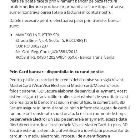
Plata se poate face si prin virament bancar pe baza facturii
Sistem franare
Lanturi catarg
proforme, livrarea produselor urmand a se face dupa intrarea
Glisiere
Pompe frana
sumei (contravaloarea totala a facturii) in contul nostru.
Prelungitoare furci
Cilindri frana
Datele necesare pentru efectuarea platii prin transfer bancar
sunt:
Alte piese catarg
Pistoane frana
AMVEKO INDUSTRY SRL
Transmisie
Saboti frana
Strada Şinei Nr. 4, Sector 5, BUCUREŞTI
Placute frana
Pompe transmisie
CUI: RO 30027237
Nr. Ord. Reg. Com.: J40/3881/2012
Tamburi frana
Discuri transmisie
RO53 BTRL 0480 1202 W954 05XX - Banca Transilvania
Cabluri frana de mana
Cardan
Alte piese sistem franare
Ambreiaj
Prin Card bancar - disponibila in curand pe site
Sistem hidraulic
Convertizoare
Pentru platile cu carduri de credit/debit emise sub sigla Visa si
MasterCard (Visa/Visa Electron si Mastercard/Maestro) este
Alte piese transmisie
Pompe hidraulice
folosit sistemul 3D Secure elaborat de serviciul ePayment. Acest
Alimentare
Distribuitoare hidraulice
sistem asigura tranzactiilor online acelasi nivel de securitate ca si
cele realizate la bancomat sau in mediul fizic, la comerciant. 3D
Alte piese sistem hidraulic
Pompe alimentare
Secure asigura in primul rand ca nici o informatie legata de cardul
Sisteme directie
Pompe injectie
tau nu este transferata sau stocata, la nici un moment de timp,
pe serverele ElectroFun sau pe serverele ePayment, aceste date
Duze injector
Cilindri directie
fiind direct introduse in sistemele Visa si MasterCard. In plus, 3D
Vaporizatoare
Casete directie
Secure este un sistem de autentificare a identitatii posesorilor de
carduri in mediu electronic. Procesul de autentificare a
Solenoid
Fuzete