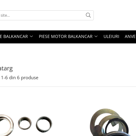
ME BALKANCAR
PIESE MOTOR BALKANCAR
ULEIURI
ANVE
atarg
1-
6
din
6
produse