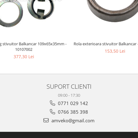
rg stivuitor Balkancar 109x65x35mm -
Rola exterioara stivuitor Balkancar
10107002
153,50 Lei
377,30 Lei
SUPORT CLIENTI
09:00 - 17:30
0771 029 142
0766 385 398
amveko@gmail.com