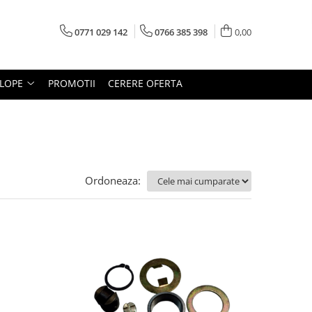
0771 029 142
0766 385 398
0,00
LOPE
PROMOTII
CERERE OFERTA
Ordoneaza: