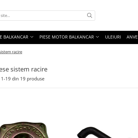
ME BALKANCAR
PIESE MOTOR BALKANCAR
ULEIURI
ANVE
sistem racire
iese sistem racire
1-
19
din
19
produse