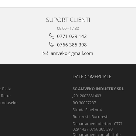
SUPORT CLIENTI
09:00 - 17:30
0771 029 142
0766 385 398
amveko@gmail.com
DATE COMERCIALE
 Plata
SC AMVEKO INDUSTRY SRL
e Retur
J2012003881403
Produselor
RO 30027237
Strada Sinei nr 4
Bucuresti, Bucuresti
Departament ofertare: 0771
029 142 / 0766 385 398
Departament contabilitate: