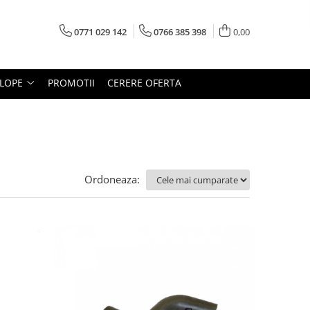
0771 029 142
0766 385 398
0,00
LOPE
PROMOTII
CERERE OFERTA
Ordoneaza: