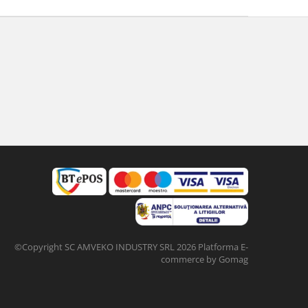
©Copyright SC AMVEKO INDUSTRY SRL 2026
Platforma E-
commerce by Gomag