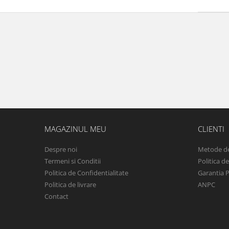
MAGAZINUL MEU
CLIENTI
Despre noi
Metode de
Termeni si Conditii
Politica d
Politica de Confidentialitate
Garantia 
Politica de livrare
ANPC
Contact