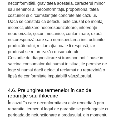
neconformității, gravitatea acesteia, caracterul minor
sau neminor al neconformității, proporționalitatea
costurilor și circumstanțele concrete ale cazului.
Dacă se constată că defectul este cauzat de montaj
incorect, utilizare necorespunzătoare, intervenții
neautorizate, șocuri mecanice, contaminare, uzură
necorespunzătoare sau nerespectarea instrucțiunilor
producătorului, reclamația poate fi respinsă, iar
produsul se returnează consumatorului.
Costurile de diagnosticare și transport pot fi puse în
sarcina consumatorului numai în situațiile permise de
lege și numai dacă defectul reclamat nu reprezintă o
lipsă de conformitate imputabilă vânzătorului.
4.6. Prelungirea termenelor în caz de
reparație sau înlocuire
În cazul în care neconformitatea este remediată prin
reparație, termenul legal de garanție se prelungește cu
perioada de nefuncționare a produsului, din momentul