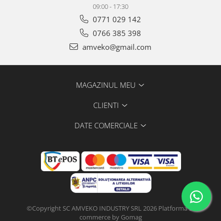
09:00 - 17:30
0771 029 142
0766 385 398
amveko@gmail.com
MAGAZINUL MEU
CLIENTI
DATE COMERCIALE
©Copyright SC AMVEKO INDUSTRY SRL 2026
Platforma E-
commerce by Gomag