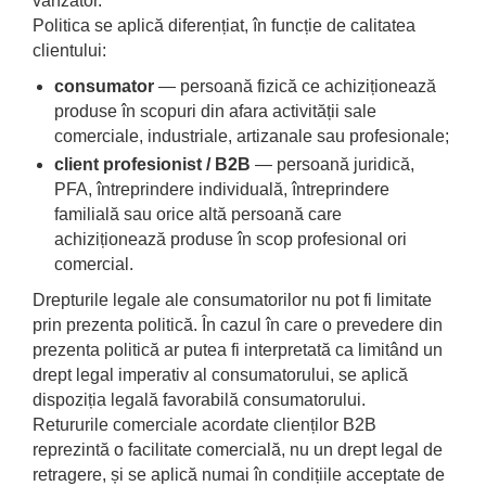
vânzător.
Sistem franare
Lanturi catarg
Politica se aplică diferențiat, în funcție de calitatea
Glisiere
Pompe frana
clientului:
Prelungitoare furci
Cilindri frana
consumator
— persoană fizică ce achiziționează
Alte piese catarg
Pistoane frana
produse în scopuri din afara activității sale
Transmisie
Saboti frana
comerciale, industriale, artizanale sau profesionale;
Placute frana
Pompe transmisie
client profesionist / B2B
— persoană juridică,
Tamburi frana
Discuri transmisie
PFA, întreprindere individuală, întreprindere
Cabluri frana de mana
familială sau orice altă persoană care
Cardan
Alte piese sistem franare
achiziționează produse în scop profesional ori
Ambreiaj
comercial.
Sistem hidraulic
Convertizoare
Drepturile legale ale consumatorilor nu pot fi limitate
Alte piese transmisie
Pompe hidraulice
prin prezenta politică. În cazul în care o prevedere din
Alimentare
Distribuitoare hidraulice
prezenta politică ar putea fi interpretată ca limitând un
Alte piese sistem hidraulic
Pompe alimentare
drept legal imperativ al consumatorului, se aplică
Sisteme directie
Pompe injectie
dispoziția legală favorabilă consumatorului.
Duze injector
Cilindri directie
Retururile comerciale acordate clienților B2B
Vaporizatoare
Casete directie
reprezintă o facilitate comercială, nu un drept legal de
retragere, și se aplică numai în condițiile acceptate de
Solenoid
Fuzete