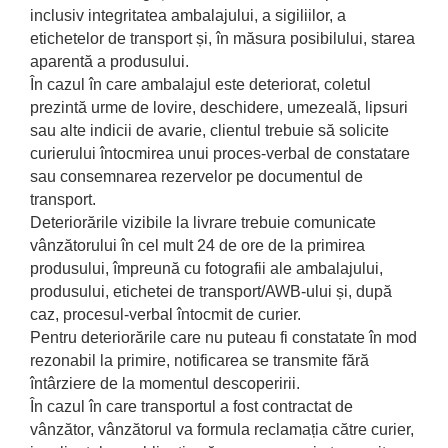
inclusiv integritatea ambalajului, a sigiliilor, a
etichetelor de transport și, în măsura posibilului, starea
aparentă a produsului.
În cazul în care ambalajul este deteriorat, coletul
prezintă urme de lovire, deschidere, umezeală, lipsuri
sau alte indicii de avarie, clientul trebuie să solicite
curierului întocmirea unui proces-verbal de constatare
sau consemnarea rezervelor pe documentul de
transport.
Deteriorările vizibile la livrare trebuie comunicate
vânzătorului în cel mult 24 de ore de la primirea
produsului, împreună cu fotografii ale ambalajului,
produsului, etichetei de transport/AWB-ului și, după
caz, procesul-verbal întocmit de curier.
Pentru deteriorările care nu puteau fi constatate în mod
rezonabil la primire, notificarea se transmite fără
întârziere de la momentul descoperirii.
În cazul în care transportul a fost contractat de
vânzător, vânzătorul va formula reclamația către curier,