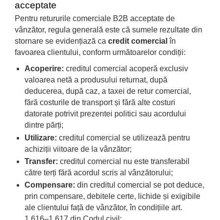
acceptate
Pentru retururile comerciale B2B acceptate de
vânzător, regula generală este că sumele rezultate din
stornare se evidențiază ca
credit comercial
în
favoarea clientului, conform următoarelor condiții:
Acoperire:
creditul comercial acoperă exclusiv
valoarea netă a produsului returnat, după
deducerea, după caz, a taxei de retur comercial,
fără costurile de transport și fără alte costuri
datorate potrivit prezentei politici sau acordului
dintre părți;
Utilizare:
creditul comercial se utilizează pentru
achiziții viitoare de la vânzător;
Transfer:
creditul comercial nu este transferabil
către terți fără acordul scris al vânzătorului;
Compensare:
din creditul comercial se pot deduce,
prin compensare, debitele certe, lichide și exigibile
ale clientului față de vânzător, în condițiile art.
1.616–1.617 din Codul civil;