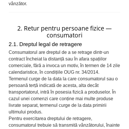
vânzător.
Carburator
Bielete
Alte piese alimentare
Capete de bara
Caroserie
Pivoti directie
2. Retur pentru persoane fizice —
Alte piese sistem directie
consumatori
2.1. Dreptul legal de retragere
Consumatorul are dreptul de a se retrage dintr-un
contract încheiat la distanță sau în afara spațiilor
comerciale, fără a invoca un motiv, în termen de 14 zile
calendaristice, în condițiile OUG nr. 34/2014.
Termenul curge de la data la care consumatorul sau o
persoană terță indicată de acesta, alta decât
transportatorul, intră în posesia fizică a produselor. În
cazul unei comenzi care conține mai multe produse
livrate separat, termenul curge de la data primirii
ultimului produs.
Pentru exercitarea dreptului de retragere,
consumatorul trebuie să transmită vânzătorului, înainte