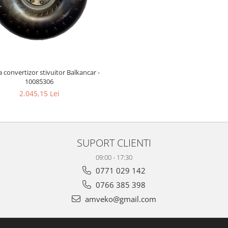
 convertizor stivuitor Balkancar -
10085306
2.045,15 Lei
SUPORT CLIENTI
09:00 - 17:30
0771 029 142
0766 385 398
amveko@gmail.com