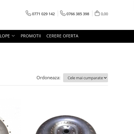
0771 029 142
0766 385 398
0,00
LOPE
PROMOTII
CERERE OFERTA
Ordoneaza: