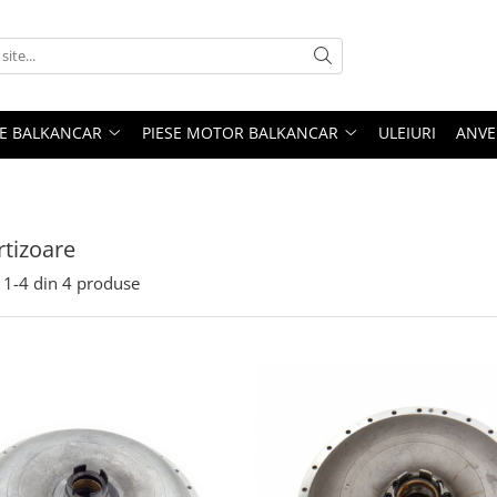
ME BALKANCAR
PIESE MOTOR BALKANCAR
ULEIURI
ANVE
tizoare
1-
4
din
4
produse