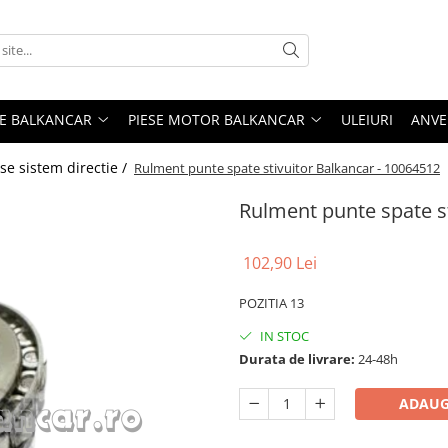
ME BALKANCAR
PIESE MOTOR BALKANCAR
ULEIURI
ANVE
ese sistem directie /
Rulment punte spate stivuitor Balkancar - 10064512
Rulment punte spate st
102,90 Lei
POZITIA 13
IN STOC
Durata de livrare:
24-48h
ADAUG