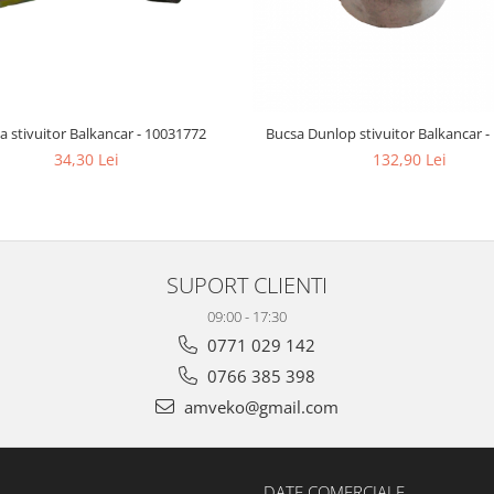
ta stivuitor Balkancar - 10031772
Bucsa Dunlop stivuitor Balkancar -
34,30 Lei
132,90 Lei
SUPORT CLIENTI
09:00 - 17:30
0771 029 142
0766 385 398
amveko@gmail.com
DATE COMERCIALE