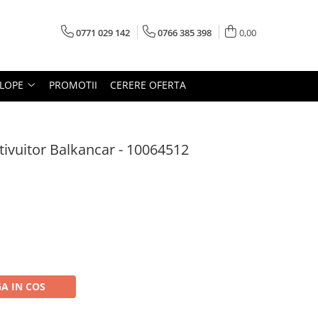
0771 029 142
0766 385 398
0,00
LOPE
PROMOTII
CERERE OFERTA
ivuitor Balkancar - 10064512
A IN COS