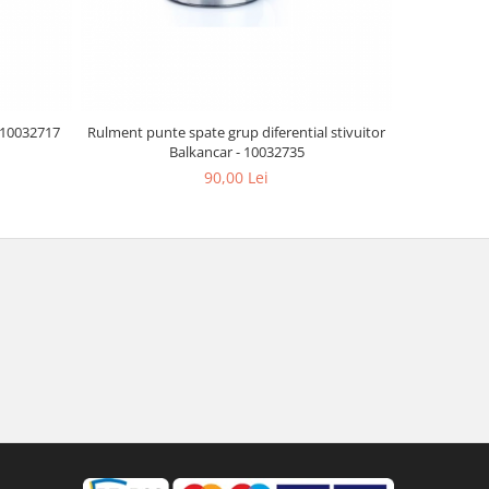
 10032717
Rulment punte spate grup diferential stivuitor
Ax directi
Balkancar - 10032735
90,00 Lei