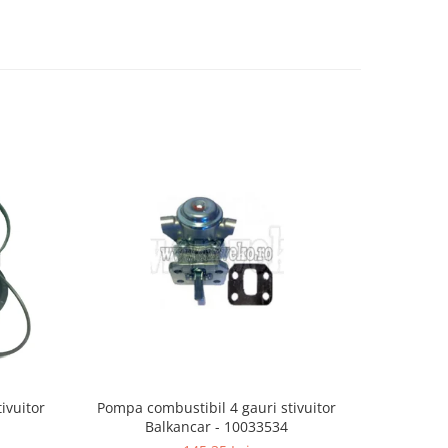
ivuitor
Pompa combustibil 4 gauri stivuitor
Rulment 
Balkancar - 10033534
B