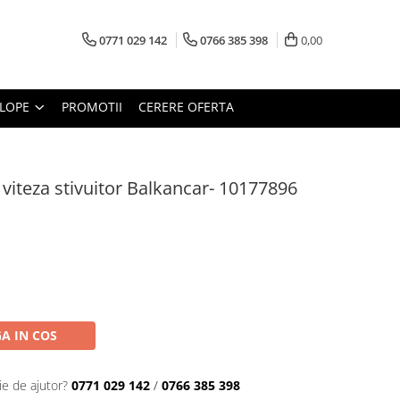
0771 029 142
0766 385 398
0,00
LOPE
PROMOTII
CERERE OFERTA
viteza stivuitor Balkancar- 10177896
A IN COS
ie de ajutor?
0771 029 142
/
0766 385 398