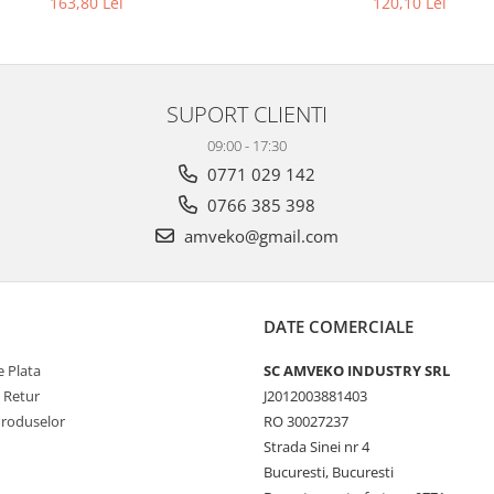
163,80 Lei
120,10 Lei
SUPORT CLIENTI
09:00 - 17:30
0771 029 142
0766 385 398
amveko@gmail.com
DATE COMERCIALE
 Plata
SC AMVEKO INDUSTRY SRL
e Retur
J2012003881403
Produselor
RO 30027237
Strada Sinei nr 4
Bucuresti, Bucuresti