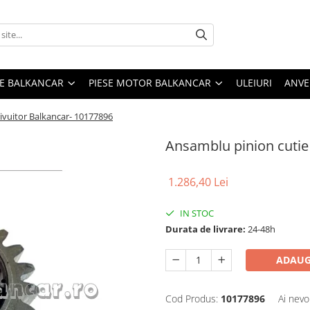
ME BALKANCAR
PIESE MOTOR BALKANCAR
ULEIURI
ANVE
tivuitor Balkancar- 10177896
Ansamblu pinion cutie 
1.286,40 Lei
IN STOC
Durata de livrare:
24-48h
ADAUG
Cod Produs:
10177896
Ai nevo