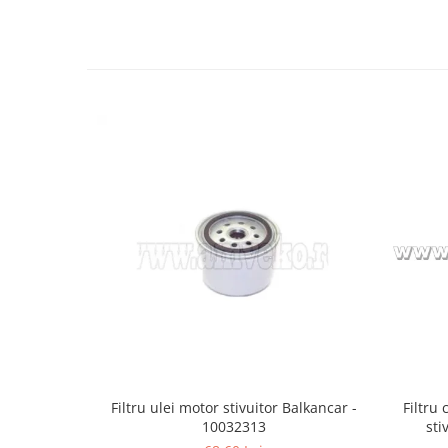
Carburator
Bielete
Alte piese alimentare
Capete de bara
Caroserie
Pivoti directie
Alte piese sistem directie
Filtru ulei motor stivuitor Balkancar -
Filtru
10032313
sti