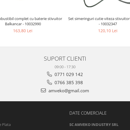
mbustibil complet cu baterie stivuitor
Set simeringuri cutie viteza stivuito
Balkancar - 10032990
- 10032347
163,80 Lei
120,10 Lei
SUPORT CLIENTI
09:00 - 17:30
0771 029 142
0766 385 398
amveko@gmail.com
DATE COMERCIALE
 Plata
SC AMVEKO INDUSTRY SRL