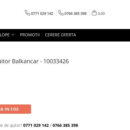
0771 029 142
0766 385 398
0,00
LOPE
PROMOTII
CERERE OFERTA
vuitor Balkancar - 10033426
A IN COS
ie de ajutor?
0771 029 142
/
0766 385 398