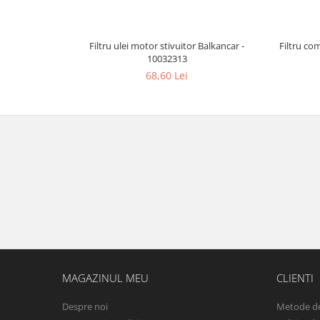
Filtru ulei motor stivuitor Balkancar -
Filtru co
10032313
68,60 Lei
MAGAZINUL MEU
CLIENTI
Despre noi
Metode de