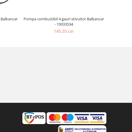
r Balkancar
Pompa combustibil 4 gauri stivuitor Balkancar
Rulment cu a
- 10033534
145,35 Lei