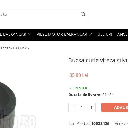
ME BALKANCAR
PIESE MOTOR BALKANCAR
ULEIURI
ANVE
lkancar - 10033426
Bucsa cutie viteza sti
85,80 Lei
IN STOC
Durata de livrare:
24-48h
ADAUG
Cod Produs:
10033426
Ai nevo