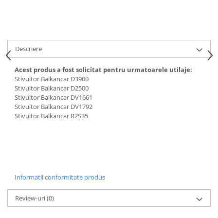
Carburator
Bielete
Alte piese alimentare
Capete de bara
Caroserie
Pivoti directie
Alte piese sistem directie
Descriere
Acest produs a fost solicitat pentru urmatoarele utilaje:
Stivuitor Balkancar D3900
Stivuitor Balkancar D2500
Stivuitor Balkancar DV1661
Stivuitor Balkancar DV1792
Stivuitor Balkancar R2S35
Informatii conformitate produs
Review-uri
(0)