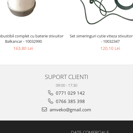
mbustibil complet cu baterie stivuitor
Set simeringuri cutie viteza stivuito
Balkancar - 10032990
- 10032347
163,80 Lei
120,10 Lei
SUPORT CLIENTI
09:00 - 17:30
0771 029 142
0766 385 398
amveko@gmail.com
DATE COMERCIALE