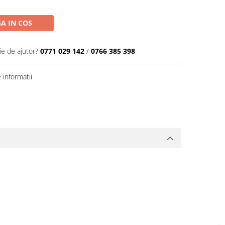
A IN COS
ie de ajutor?
0771 029 142
/
0766 385 398
informatii