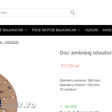
ME BALKANCAR
PIESE MOTOR BALKANCAR
ULEIURI
ANVE
ar - 10033233
Disc ambreiaj stivuito
317,30 Lei
Diametru exterior: 280 mm;
Diametru interior: 165 mm;
10 caneluri;
IN STOC