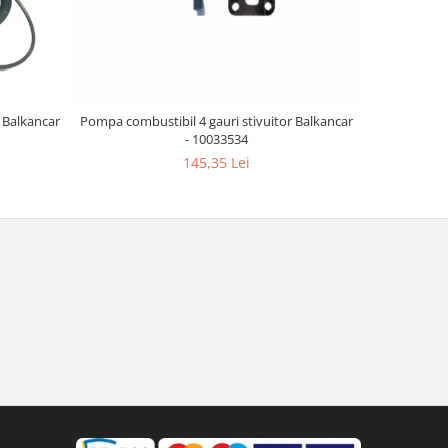
r Balkancar
Pompa combustibil 4 gauri stivuitor Balkancar
Rulment cu a
- 10033534
145,35 Lei