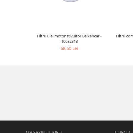
Filtru ulei motor stivuitor Balkancar -
Filtru co
10032313
68,60 Lei
MAGAZINUL MEU
CLIENTI