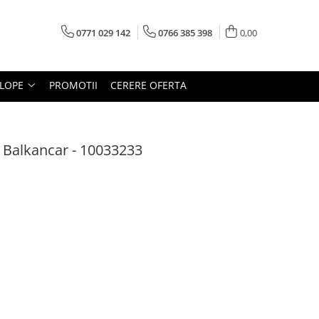
0771 029 142
0766 385 398
0,00
LOPE
PROMOTII
CERERE OFERTA
r Balkancar - 10033233