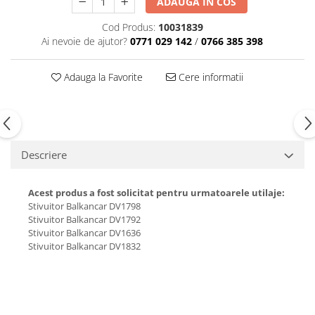
ADAUGA IN COS
Carburator
Bielete
Cod Produs:
10031839
Alte piese alimentare
Capete de bara
Ai nevoie de ajutor?
0771 029 142
/
0766 385 398
Caroserie
Pivoti directie
Alte piese sistem directie
Adauga la Favorite
Cere informatii
Descriere
Acest produs a fost solicitat pentru urmatoarele utilaje:
Stivuitor Balkancar DV1798
Stivuitor Balkancar DV1792
Stivuitor Balkancar DV1636
Stivuitor Balkancar DV1832