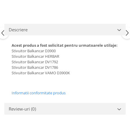
Carburator
Bielete
Alte piese alimentare
Capete de bara
Caroserie
Pivoti directie
Alte piese sistem directie
Descriere
Acest produs a fost solicitat pentru urmatoarele utilaje:
Stivuitor Balkancar D3900
Stivuitor Balkancar HERBAR
Stivuitor Balkancar DV1792
Stivuitor Balkancar DV1786
Stivuitor Balkancar VAMO D3900K
Informatii conformitate produs
Review-uri
(0)