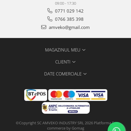
09:00 - 17:30
0771 029 142
0766 385 398
amveko@gmail.com
MAGAZINUL MEU
CLIENTI
DATE COMERCIALE
©Copyright SC AMVEKO INDUSTRY SRL 2026
Platforma E-
commerce by Gomag