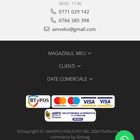
09:00 - 17:30
0771 029 142
0766 385 398
amveko@gmail.com
MAGAZINUL MEU
CLIENTI
DATE COMERCIALE
©Copyright SC AMVEKO INDUSTRY SRL 2026
Platforma E-
commerce by Gomag