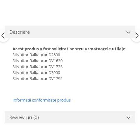
Carburator
Bielete
Alte piese alimentare
Capete de bara
Caroserie
Pivoti directie
Alte piese sistem directie
Descriere
Acest produs a fost solicitat pentru urmatoarele utilaje:
Stivuitor Balkancar D2500
Stivuitor Balkancar DV1630
Stivuitor Balkancar DV1733
Stivuitor Balkancar D3900
Stivuitor Balkancar DV1792
Informatii conformitate produs
Review-uri
(0)