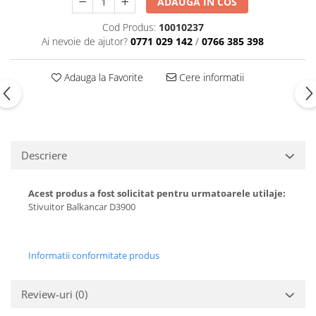
ADAUGA IN COS
Carburator
Bielete
Cod Produs:
10010237
Alte piese alimentare
Capete de bara
Ai nevoie de ajutor?
0771 029 142
/
0766 385 398
Caroserie
Pivoti directie
Alte piese sistem directie
Adauga la Favorite
Cere informatii
Descriere
Acest produs a fost solicitat pentru urmatoarele utilaje:
Stivuitor Balkancar D3900
Informatii conformitate produs
Review-uri
(0)