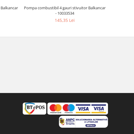
r Balkancar
Pompa combustibil 4 gauri stivuitor Balkancar
Rulment cu a
- 10033534
145,35 Lei