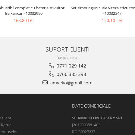
mbustibil complet cu baterie stivuitor
Set simeringuri cutie viteza stivuito
Balkancar - 10032990
- 10032347
163,80 Lei
120,10 Lei
SUPORT CLIENTI
09:00 - 17:30
0771 029 142
0766 385 398
amveko@gmail.com
DATE COMERCIALE
 Plata
SC AMVEKO INDUSTRY SRL
e Retur
J2012003881403
Produselor
RO 30027237