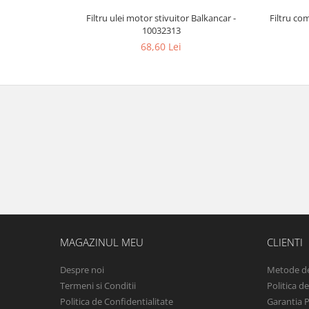
Filtru ulei motor stivuitor Balkancar -
Filtru co
10032313
68,60 Lei
MAGAZINUL MEU
CLIENTI
Despre noi
Metode de
Termeni si Conditii
Politica d
Politica de Confidentialitate
Garantia 