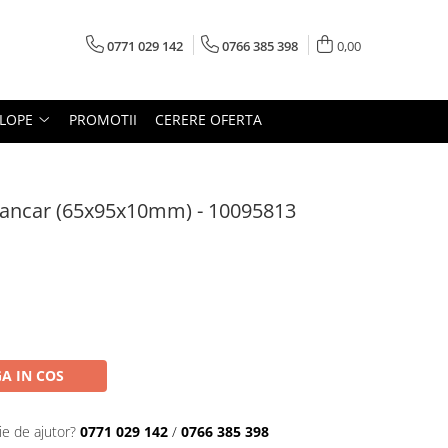
0771 029 142
0766 385 398
0,00
LOPE
PROMOTII
CERERE OFERTA
lkancar (65x95x10mm) - 10095813
A IN COS
ie de ajutor?
0771 029 142
/
0766 385 398