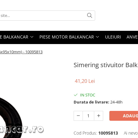
ME BALKANCAR
PIESE MOTOR BALKANCAR
ULEIURI
ANVE
(65x95x10mm) - 10095813
Simering stivuitor Ba
41,20 Lei
IN STOC
Durata de livrare:
24-48h
ADAUG
Cod Produs:
10095813
Ai nevo