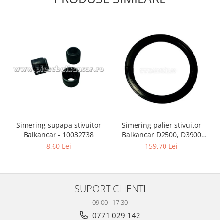
Simering supapa stivuitor
Simering palier stivuitor
Balkancar - 10032738
Balkancar D2500, D3900
(133.30x158.77 mm) -
8,60 Lei
159,70 Lei
10033017
SUPORT CLIENTI
09:00 - 17:30
0771 029 142