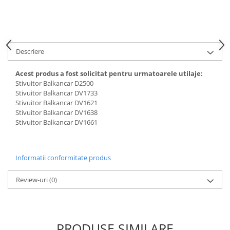
Carburator
Bielete
Alte piese alimentare
Capete de bara
Caroserie
Pivoti directie
Alte piese sistem directie
Descriere
Acest produs a fost solicitat pentru urmatoarele utilaje:
Stivuitor Balkancar D2500
Stivuitor Balkancar DV1733
Stivuitor Balkancar DV1621
Stivuitor Balkancar DV1638
Stivuitor Balkancar DV1661
Informatii conformitate produs
Review-uri
(0)
PRODUSE SIMILARE