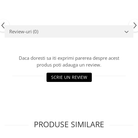
Carburator
Bielete
Alte piese alimentare
Capete de bara
Caroserie
Pivoti directie
Alte piese sistem directie
Review-uri
(0)
Daca doresti sa iti exprimi parerea despre acest
produs poti adauga un review.
SCRIE UN REVIEW
PRODUSE SIMILARE