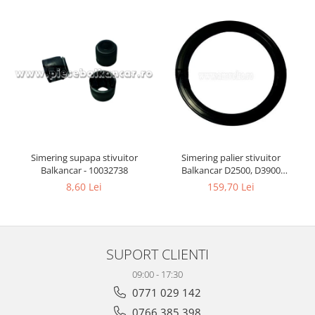
Simering supapa stivuitor
Simering palier stivuitor
Balkancar - 10032738
Balkancar D2500, D3900
(133.30x158.77 mm) - 10033017
8,60 Lei
159,70 Lei
SUPORT CLIENTI
09:00 - 17:30
0771 029 142
0766 385 398