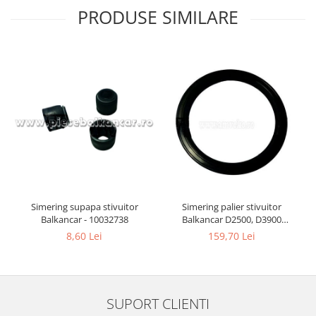
PRODUSE SIMILARE
Simering supapa stivuitor
Simering palier stivuitor
Balkancar - 10032738
Balkancar D2500, D3900
(133.30x158.77 mm) - 10033017
8,60 Lei
159,70 Lei
SUPORT CLIENTI