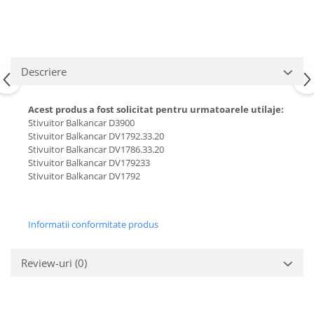
Carburator
Bielete
Alte piese alimentare
Capete de bara
Caroserie
Pivoti directie
Alte piese sistem directie
Descriere
Acest produs a fost solicitat pentru urmatoarele utilaje:
Stivuitor Balkancar D3900
Stivuitor Balkancar DV1792.33.20
Stivuitor Balkancar DV1786.33.20
Stivuitor Balkancar DV179233
Stivuitor Balkancar DV1792
Informatii conformitate produs
Review-uri
(0)