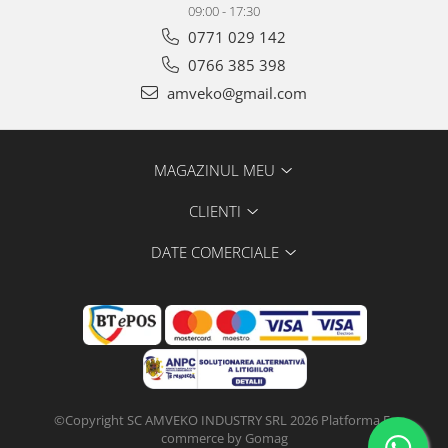
09:00 - 17:30
0771 029 142
0766 385 398
amveko@gmail.com
MAGAZINUL MEU
CLIENTI
DATE COMERCIALE
©Copyright SC AMVEKO INDUSTRY SRL 2026
Platforma E-
commerce by Gomag