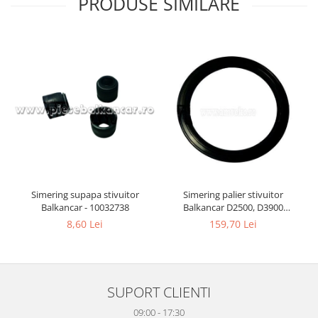
PRODUSE SIMILARE
Simering supapa stivuitor
Simering palier stivuitor
Balkancar - 10032738
Balkancar D2500, D3900
(133.30x158.77 mm) - 10033017
8,60 Lei
159,70 Lei
SUPORT CLIENTI
09:00 - 17:30