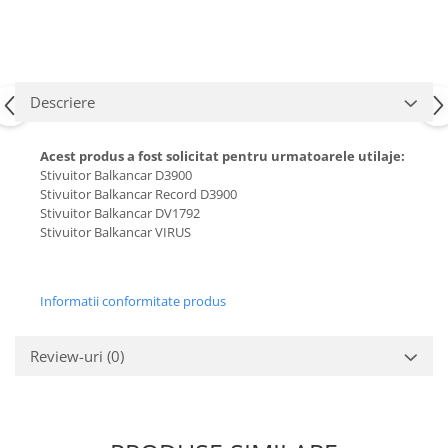
Carburator
Bielete
Alte piese alimentare
Capete de bara
Caroserie
Pivoti directie
Alte piese sistem directie
Descriere
Acest produs a fost solicitat pentru urmatoarele utilaje:
Stivuitor Balkancar D3900
Stivuitor Balkancar Record D3900
Stivuitor Balkancar DV1792
Stivuitor Balkancar VIRUS
Informatii conformitate produs
Review-uri
(0)