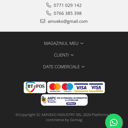
0771 029 142
0766 385 398
amveko@gmail.com
MAGAZINUL MEU
CLIENTI
DATE COMERCIALE
©Copyright SC AMVEKO INDUSTRY SRL 2026
Platforma E-
commerce by Gomag