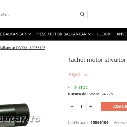
ME BALKANCAR
PIESE MOTOR BALKANCAR
ULEIURI
ANVE
 Balkancar D3900 - 10066106
Tachet motor stivuito
98,60 Lei
IN STOC
Durata de livrare:
24-72h
ADAUG
Cod Produs:
10066106
Ai nevo