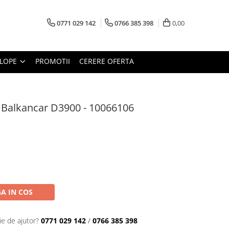
0771 029 142
0766 385 398
0,00
LOPE
PROMOTII
CERERE OFERTA
r Balkancar D3900 - 10066106
A IN COS
ie de ajutor?
0771 029 142
/
0766 385 398