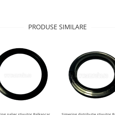
PRODUSE SIMILARE
ing palier stivuitor Balkancar
Simering distributie stivuitor 