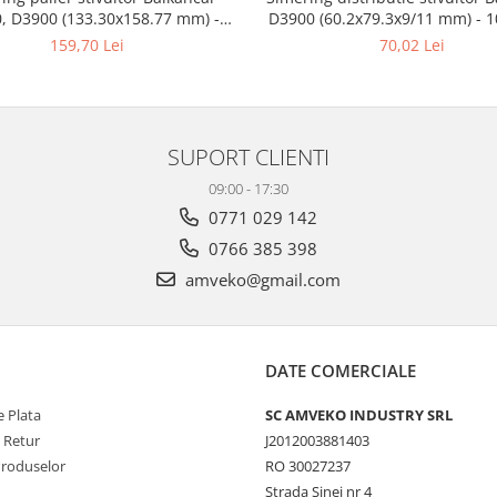
, D3900 (133.30x158.77 mm) -
D3900 (60.2x79.3x9/11 mm) - 
10033017
159,70 Lei
70,02 Lei
SUPORT CLIENTI
09:00 - 17:30
0771 029 142
0766 385 398
amveko@gmail.com
DATE COMERCIALE
 Plata
SC AMVEKO INDUSTRY SRL
e Retur
J2012003881403
Produselor
RO 30027237
Strada Sinei nr 4