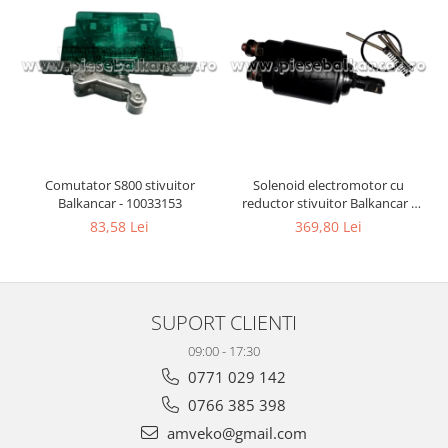
Comutator S800 stivuitor
Solenoid electromotor cu
Balkancar - 10033153
reductor stivuitor Balkancar -
10065327
83,58 Lei
369,80 Lei
SUPORT CLIENTI
09:00 - 17:30
0771 029 142
0766 385 398
amveko@gmail.com