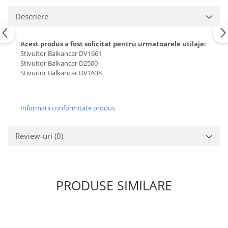
Carburator
Bielete
Descriere
Alte piese alimentare
Capete de bara
Caroserie
Pivoti directie
Acest produs a fost solicitat pentru urmatoarele utilaje:
Alte piese sistem directie
Stivuitor Balkancar DV1661
Stivuitor Balkancar D2500
Stivuitor Balkancar DV1638
Informatii conformitate produs
Review-uri
(0)
PRODUSE SIMILARE