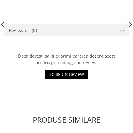
Carburator
Bielete
Alte piese alimentare
Capete de bara
Caroserie
Pivoti directie
Alte piese sistem directie
Review-uri
(0)
Daca doresti sa iti exprimi parerea despre acest
produs poti adauga un review.
SCRIE UN REVIEW
PRODUSE SIMILARE