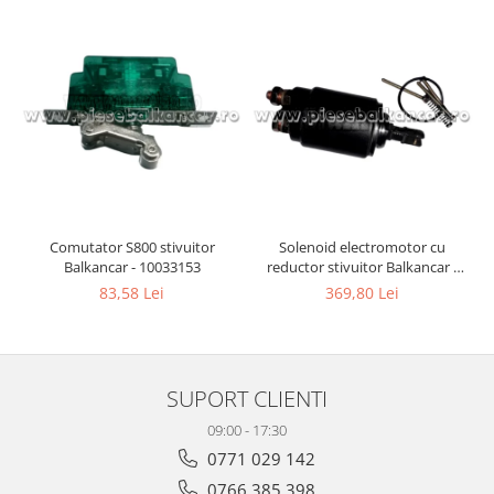
Comutator S800 stivuitor
Solenoid electromotor cu
Balkancar - 10033153
reductor stivuitor Balkancar -
10065327
83,58 Lei
369,80 Lei
SUPORT CLIENTI
09:00 - 17:30
0771 029 142
0766 385 398