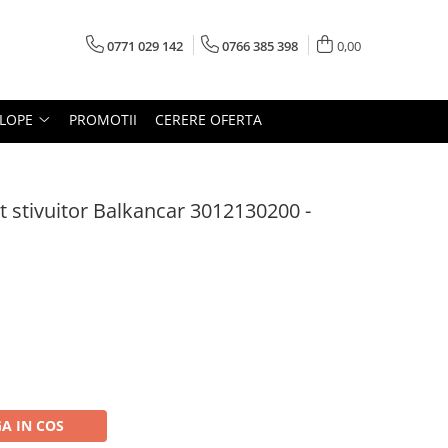
0771 029 142
0766 385 398
0,00
LOPE
PROMOTII
CERERE OFERTA
 stivuitor Balkancar 3012130200 -
A IN COS