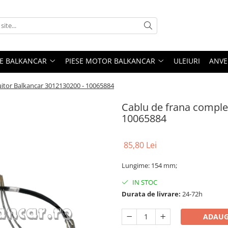
ME BALKANCAR
PIESE MOTOR BALKANCAR
ULEIURI
ANVE
uitor Balkancar 3012130200 - 10065884
Cablu de frana complet
10065884
85,80 Lei
Lungime: 154 mm;
IN STOC
Durata de livrare:
24-72h
ADAUG