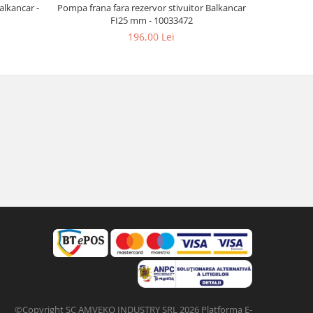
alkancar -
Pompa frana fara rezervor stivuitor Balkancar
Rezervor p
FI25 mm - 10033472
196,00 Lei
©Copyright SC AMVEKO INDUSTRY SRL 2026
Platforma E-