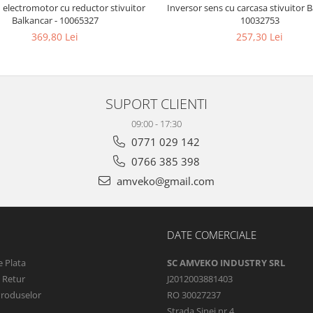
 electromotor cu reductor stivuitor
Inversor sens cu carcasa stivuitor B
Balkancar - 10065327
10032753
369,80 Lei
257,30 Lei
SUPORT CLIENTI
09:00 - 17:30
0771 029 142
0766 385 398
amveko@gmail.com
DATE COMERCIALE
 Plata
SC AMVEKO INDUSTRY SRL
e Retur
J2012003881403
Produselor
RO 30027237
Strada Sinei nr 4