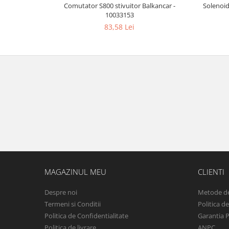
Comutator S800 stivuitor Balkancar -
Solenoid
10033153
83,58 Lei
MAGAZINUL MEU
CLIENTI
Despre noi
Metode de
Termeni si Conditii
Politica d
Politica de Confidentialitate
Garantia 
Politica de livrare
ANPC