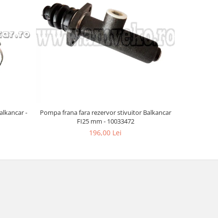
alkancar -
Pompa frana fara rezervor stivuitor Balkancar
Rezervor p
FI25 mm - 10033472
196,00 Lei