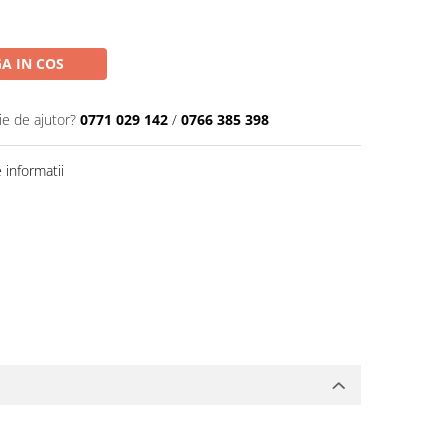
A IN COS
ie de ajutor?
0771 029 142
/
0766 385 398
informatii