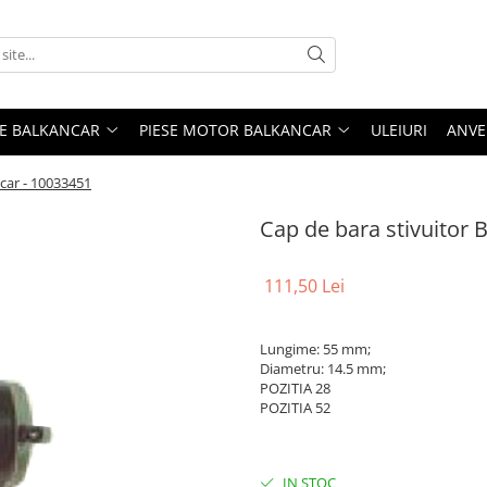
ME BALKANCAR
PIESE MOTOR BALKANCAR
ULEIURI
ANVE
ncar - 10033451
Cap de bara stivuitor 
111,50 Lei
Lungime: 55 mm;
Diametru: 14.5 mm;
POZITIA 28
POZITIA 52
IN STOC