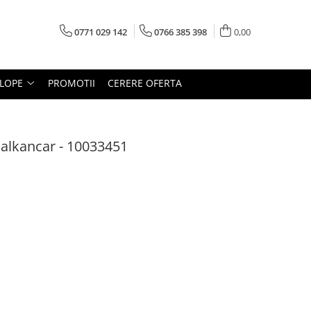
0771 029 142
0766 385 398
0,00
LOPE
PROMOTII
CERERE OFERTA
Balkancar - 10033451