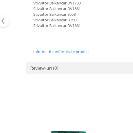
Stivuitor Balkancar DV1733
Carburator
Bielete
Stivuitor Balkancar DV1661
Alte piese alimentare
Capete de bara
Stivuitor Balkancar 8058
Stivuitor Balkancar D2500
Caroserie
Pivoti directie
Stivuitor Balkancar DV1661
Alte piese sistem directie
Informatii conformitate produs
Review-uri
(0)