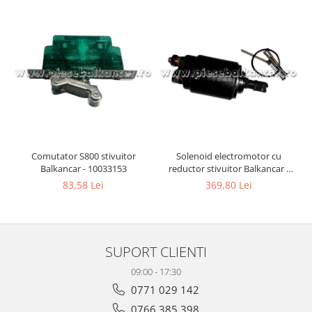
Comutator S800 stivuitor
Solenoid electromotor cu
Balkancar - 10033153
reductor stivuitor Balkancar -
10065327
83,58 Lei
369,80 Lei
SUPORT CLIENTI
09:00 - 17:30
0771 029 142
0766 385 398