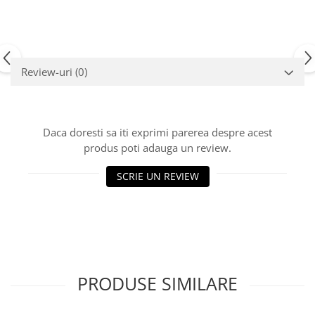
Carburator
Bielete
Alte piese alimentare
Capete de bara
Caroserie
Pivoti directie
Alte piese sistem directie
Review-uri
(0)
Daca doresti sa iti exprimi parerea despre acest
produs poti adauga un review.
SCRIE UN REVIEW
PRODUSE SIMILARE