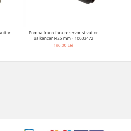
vuitor
Pompa frana fara rezervor stivuitor
Rezerv
Balkancar FI25 mm - 10033472
B
196,00 Lei