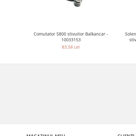
Comutator S800 stivuitor Balkancar -
Solen
10033153
sti
83,58 Lei