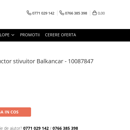
0771 029 142
0766 385 398
0,00
LOPE
PROMOTII
CERERE OFERTA
ctor stivuitor Balkancar - 10087847
A IN COS
ie de ajutor?
0771 029 142
/
0766 385 398