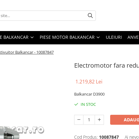
ME BALKANCAR
PIESE MOTOR BALKANCAR
ULEIURI
ANVE
stivuitor Balkancar - 10087847
Electromotor fara redu
1.219,82 Lei
Balkancar D3900
IN STOC
ADAUG
Cod Produs:
10087847
Ai nevo