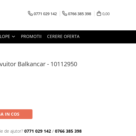
0771 029 142
0766 385 398
0,00
LOPE
PROMOTII
CERERE OFERTA
vuitor Balkancar - 10112950
A IN COS
ie de ajutor?
0771 029 142
/
0766 385 398