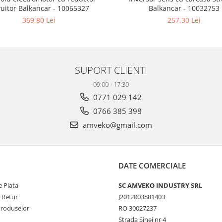
vuitor Balkancar - 10065327
Balkancar - 10032753
369,80 Lei
257,30 Lei
SUPORT CLIENTI
09:00 - 17:30
0771 029 142
0766 385 398
amveko@gmail.com
DATE COMERCIALE
 Plata
SC AMVEKO INDUSTRY SRL
e Retur
J2012003881403
Produselor
RO 30027237
Strada Sinei nr 4