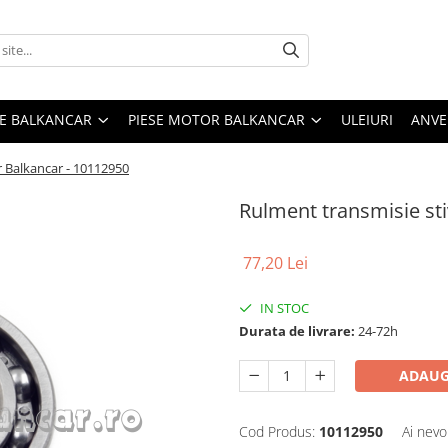
ME BALKANCAR
PIESE MOTOR BALKANCAR
ULEIURI
ANVE
r Balkancar - 10112950
Rulment transmisie sti
77,20 Lei
IN STOC
Durata de livrare:
24-72h
ADAUG
Cod Produs:
10112950
Ai nevo