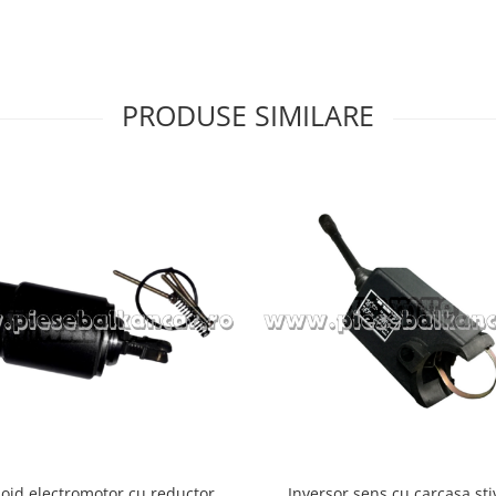
PRODUSE SIMILARE
oid electromotor cu reductor
Inversor sens cu carcasa sti