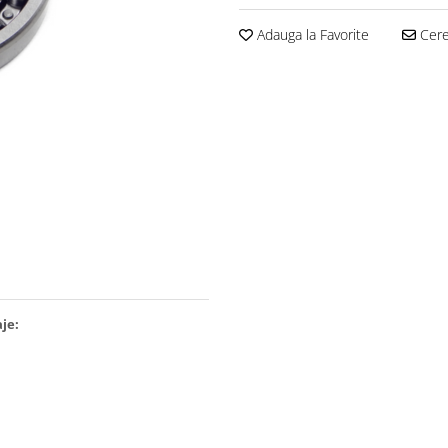
Adauga la Favorite
Cere 
aje: