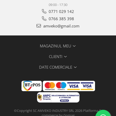
09:00 - 17:30
0771 029 142
0766 385 398
amveko@gmail.com
MAGAZINUL MEU
CLIENTI
DATE COMERCIALE
©Copyright SC AMVEKO INDUSTRY SRL 2026
Platforma E-
commerce by Gomag