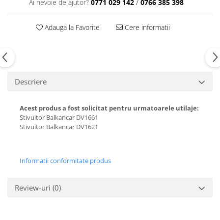
Ai nevoie de ajutor?
0771 029 142
/
0766 385 398
Carburator
Bielete
Alte piese alimentare
Capete de bara
Adauga la Favorite
Cere informatii
Caroserie
Pivoti directie
Alte piese sistem directie
Descriere
Acest produs a fost solicitat pentru urmatoarele utilaje:
Stivuitor Balkancar DV1661
Stivuitor Balkancar DV1621
Informatii conformitate produs
Review-uri
(0)