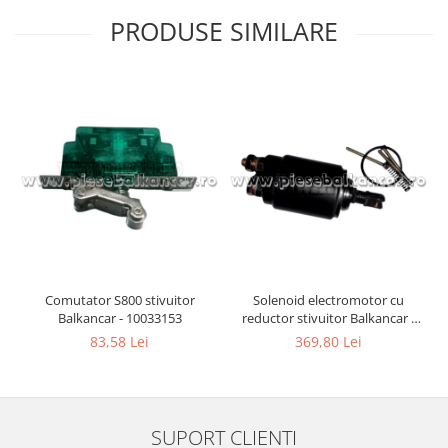
PRODUSE SIMILARE
Comutator S800 stivuitor
Solenoid electromotor cu
Balkancar - 10033153
reductor stivuitor Balkancar -
10065327
83,58 Lei
369,80 Lei
SUPORT CLIENTI